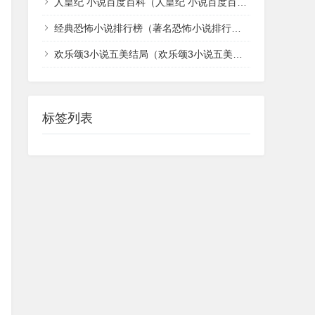
人皇纪 小说百度百科（人皇纪 小说百度百科全文）
经典恐怖小说排行榜（著名恐怖小说排行榜）
欢乐颂3小说五美结局（欢乐颂3小说五美结局如何）
标签列表