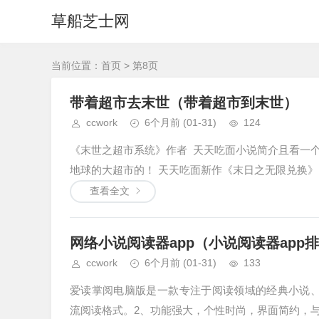
草船芝士网
当前位置：
首页
> 第8页
带着超市去末世（带着超市到末世）
ccwork
6个月前
(01-31)
124
《末世之超市系统》作者 天天吃面小说简介且看一
地球的大超市的！ 天天吃面新作《末日之无限兑换》，
查看全文
网络小说阅读器app（小说阅读器app
ccwork
6个月前
(01-31)
133
爱读掌阅电脑版是一款专注于阅读领域的经典小说、电子书阅
流阅读格式。2、功能强大，个性时尚，界面简约，与