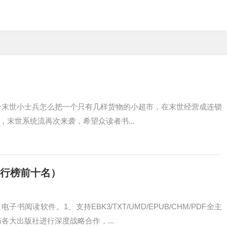
个末世小士兵怎么把一个只有几样货物的小超市，在末世经营成连锁
末世系统流再次来袭，希望众读者书...
排行榜前十名）
读软件。1、支持EBK3/TXT/UMD/EPUB/CHM/PDF全主
各大出版社进行深度战略合作，...