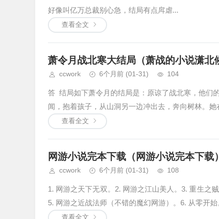
好像叫亿万总裁别心急，结局有点戽虐...
查看全文
萧令月战北寒大结局（萧战的小说潇北
ccwork
6个月前
(01-31)
104
答 结局如下萧令月的结局是：原谅了战北寒，他们
闻，抱着孩子，从山洞另一边冲出去，奔向树林。她在
查看全文
网游小说完本下载（网游小说完本下载
ccwork
6个月前
(01-31)
108
1. 网游之天下无双。2. 网游之江山美人。3. 重
5. 网游之近战法师（不错的魔幻网游）。6. 从零开始。7
查看全文