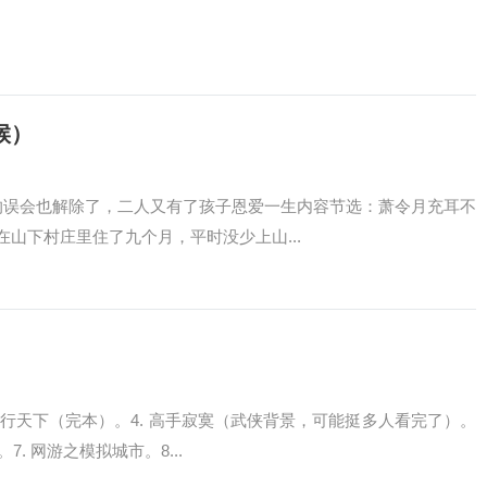
候）
的误会也解除了，二人又有了孩子恩爱一生内容节选：萧令月充耳不
山下村庄里住了九个月，平时没少上山...
）
生之贼行天下（完本）。4. 高手寂寞（武侠背景，可能挺多人看完了）。
. 网游之模拟城市。8...