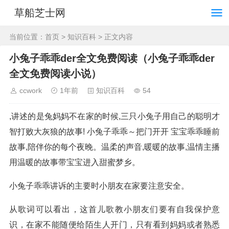
草船芝士网
当前位置：
首页
>
知识百科
> 正文内容
小兔子乖乖der全文免费阅读（小兔子乖乖der
全文免费阅读小说）
ccwork
1年前
知识百科
54
,讲述的是兔妈妈不在家的时候,三只小兔子用自己的聪明才
智打败大灰狼的故事! 小兔子乖乖～把门开开 宝宝乖乖睡前
故事,陪伴你的每个夜晚。温柔的声音,暖暖的故事,温情主播
用温暖的故事带宝宝进入甜蜜梦乡。
小兔子乖乖讲诉的主要时小朋友在家要注意安全。
从歌词可以看出，这首儿歌教小朋友们要有自我保护意
识，在家不能随便给陌生人开门，只有看到妈妈或者熟悉