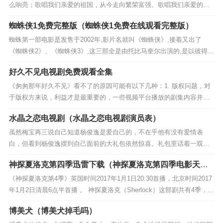
么响亮；歌唱我们亲爱的祖国，从今走向繁荣富强。歌唱我们亲爱的祖
国，从今走向繁荣富强。越过高山，越过平原，跨过奔腾的黄河长江...
蜘蛛侠1免费完整版（蜘蛛侠1免费在线观看完整版）
蜘蛛第一部电影是发售于2002年,影片名就叫《蜘蛛侠》,接着又出了
《蜘蛛侠2》、《蜘蛛侠3》,这三部全是由托比马奎尔出演的,是以彼得帕
克与玛丽简沃森中间的感情线上而发展趋势的《蜘蛛侠》是一部于200
好久不见电视剧免费观看全集
2...
《匆匆那年好久不见》看不了的原因可能有以下几种：1. 版权问题，对
于版权方来说，利益才是最重要的，一些视频平台播放的剧集内容并没
有获得相应的版权授权，因此才无法继续播出。2. 题材问题，《匆匆那
水晶之恋电视剧（水晶之恋电视剧演员表）
年》原...
虽然梅宝再三说自己知道杨俊逸是爱自己的，不在乎他有没有爱情表
白，但看到杨俊逸摆到自己面前的大礼包依然惊喜。礼包里话着一双崭
新的旱冰鞋－－曾经被梅宝当作无望的爱情一样放弃的旱冰鞋－－两人
神探夏洛克第四季迅雷下载（神探夏洛克第四季电影天
皆大欢喜的结局。...
堂）
《神探夏洛克第4季》英国时间2017年1月1日20:30首播，北京时间2017
年1月2日清晨6点半首播 。 神探夏洛克（Sherlock）这部剧共有4季，每
季分为3集，加上1个特别篇。因此，...
博美犬（博美犬掉毛吗）