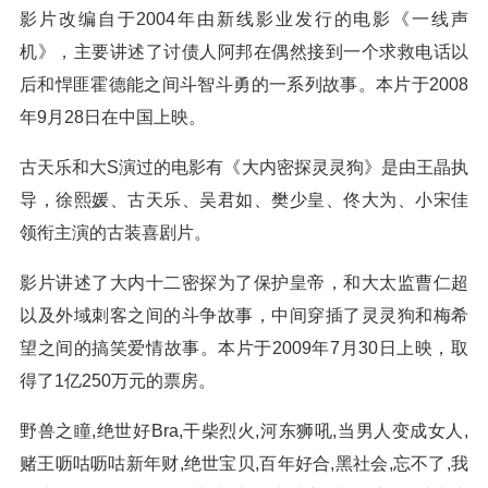
影片改编自于2004年由新线影业发行的电影《一线声
机》，主要讲述了讨债人阿邦在偶然接到一个求救电话以
后和悍匪霍德能之间斗智斗勇的一系列故事。本片于2008
年9月28日在中国上映。
古天乐和大S演过的电影有《大内密探灵灵狗》是由王晶执
导，徐熙媛、古天乐、吴君如、樊少皇、佟大为、小宋佳
领衔主演的古装喜剧片。
影片讲述了大内十二密探为了保护皇帝，和大太监曹仁超
以及外域刺客之间的斗争故事，中间穿插了灵灵狗和梅希
望之间的搞笑爱情故事。本片于2009年7月30日上映，取
得了1亿250万元的票房。
野兽之瞳,绝世好Bra,干柴烈火,河东狮吼,当男人变成女人,
赌王呖咕呖咕新年财,绝世宝贝,百年好合,黑社会,忘不了,我