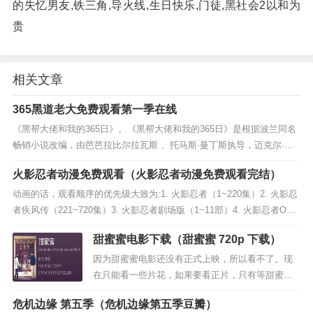
的失忆男友,铁三角,导火线,生日快乐,门徒,黑社会2以和为
贵
相关文章
365黑道老大免费观看第一季在线
《黑帮大佬和我的365日》。《黑帮大佬和我的365日》是根据波兰同名
畅销小说改编，由芭芭拉比尔拉瓦斯 、托马斯·曼丁斯执导，迈克尔·莫
罗内、安娜·玛丽亚·西克拉克等主演的电影。该片于2020年2月7日...
火影忍者动漫免费观看（火影忍者动漫免费观看完结）
动画的话，观看顺序的优先级大致为:1. 火影忍者（1~220集）2. 火影忍
者疾风传（221~720集）3. 火影忍者剧场版（1~11部）4. 火影忍者OVA
（1~9集+1个3Dsp特典）5. 火影忍...
甜蜜蜜电影下载（甜蜜蜜 720p 下载）
因为甜蜜蜜电影还没有正式上映，所以看不了。现
在只能看一些片花，如果要看正片，只有等甜蜜蜜
正片上映了。这个也快了。不可能的，在腾讯视频
危机边缘 第五季（危机边缘第五季豆瓣）
会员里有会员就可以看。电影甜蜜蜜只有一集。应