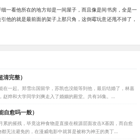
仔细一看他所在的地方却是一间屋子，而且像是间书房，全是一
吸引他的就是最前面的架子上那只角，这倒霉玩意还甩不掉了，
超清完整）
能在一起。郑雪出国留学，苏凯也没能等到他，最后结婚了，林嘉
赵烨和大学同学刘爽走入了婚姻的殿堂。共有16集。...
能自愈吗一般）
月累的摧残，毕竟这种食物是直接在根源层面攻击X基因，而自愈
都无法避免的，在漫威电影中就算是被称为神王的奥丁...