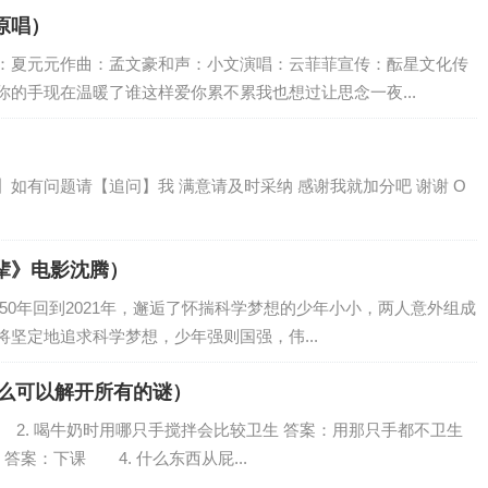
原唱）
：夏元元作曲：孟文豪和声：小文演唱：云菲菲宣传：酝星文化传
的手现在温暖了谁这样爱你累不累我也想过让思念一夜...
如有问题请【追问】我 满意请及时采纳 感谢我就加分吧 谢谢 O
辈》电影沈腾）
050年回到2021年，邂逅了怀揣科学梦想的少年小小，两人意外组成
坚定地追求科学梦想，少年强则国强，伟...
什么可以解开所有的谜）
 2. 喝牛奶时用哪只手搅拌会比较卫生 答案：用那只手都不卫生
答案：下课 4. 什么东西从屁...