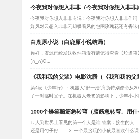
今夜我对你想入非非（今夜我对你想入非非
今夜我对你想入非非专辑：今夜我对你想入非非作词
媒风对云想入非非云却躲着风的包围玫瑰花还有香味你
白鹿原小说（白鹿原小说结局）
你好，资源已经发送收件箱没有请记得查看【垃圾箱】
(∩_∩)O...
《我和我的父辈》电影沈腾（《我和我的父
第4段《少年行》：机器人“邢一浩”肩负特别使命从2
了一对临时父子。在机器人老爸的影响下，少年小小将
1000个爆笑脑筋急转弯（脑筋急转弯。用
1. 人到世界上看见的第一个人是谁 答案：接生的人
还是用勺子好. 3. 一个最贪玩的小孩最喜欢什么课 