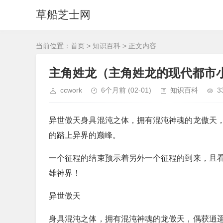
草船芝士网
当前位置：
首页
>
知识百科
> 正文内容
主角姓龙（主角姓龙的现代都市
ccwork
6个月前
(02-01)
知识百科
3
异世傲天身具混沌之体，拥有混沌神魂的龙傲天
的踏上异界的巅峰。
一个征程的结束预示着另外一个征程的到来，且
雄神界！
异世傲天
身具混沌之体，拥有混沌神魂的龙傲天，偶获逍