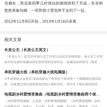
员都在，而且第四季几对情侣的感情得到了升温，关谷和
悠悠准备结婚，一菲和曾小贤也终于走到了一起。
2012年11月9日开拍，2013年1月16日杀青。
相关文章
长发公主（长发公主英文）
《长发公主》是2010年迪士尼工作室出品的3D动画电影，迪士尼工作室
由手绘动画向电脑动画全面转型的首部作品，改编自格林童话《莴苣姑
娘》，内森·格里诺执导，曼迪·摩尔、扎克瑞·莱维和唐纳·墨...
单机穿越火线（单机穿越火线电脑版）
cf手游单机从这里玩:游戏画面左下角和右下角各有一个圆圈状的虚拟按
钮，玩家通过滑动虚拟按钮控制人物的动作。其中左下角的虚拟按钮控
制移动右下角的虚拟按钮控制准星和射击。同时，在画面左侧还分布有
电视剧乡村爱情变奏曲（电视剧乡村爱情变奏曲两个保安
战绩查询、...
认为外国大蒜第几集）
《乡村爱情变奏曲》之后是《乡村爱情圆舞曲》《乡村爱情圆舞》由本
山传媒出品，赵本山，王小利，刘流，毕畅，刘小光，唐鉴军，小沈