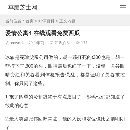
草船芝士网
当前位置：
首页
>
知识百科
> 正文内容
爱情公寓4 在线观看免费西瓜
ccwork
1年前
知识百科
171
冰箱是宛瑜父亲公司做的，胡一菲打死的t300也是，胡一
菲拧下了t300的头，眼睛最后也红了一下，没错，关谷眼
睛变红和关谷看到体检报告慌乱，都是证明了关谷被控
制。你只问了这些。
1.拖了四季的贤菲线终于有点眉目了，起码他们都知道了
彼此的心意
2.最大笑点张伟回归常驻，他的人设和定位也比之前明朗
了