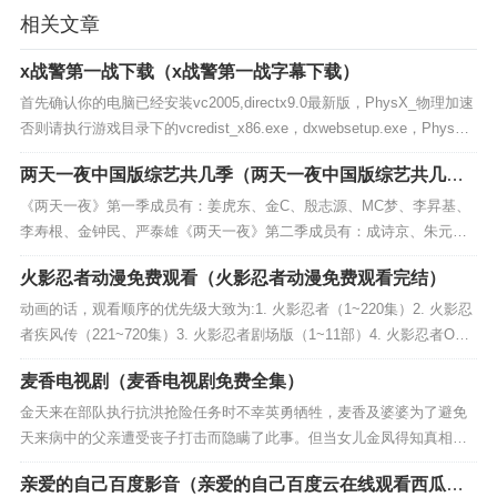
相关文章
x战警第一战下载（x战警第一战字幕下载）
首先确认你的电脑已经安装vc2005,directx9.0最新版，PhysX_物理加速
否则请执行游戏目录下的vcredist_x86.exe，dxwebsetup.exe，PhysX_
9.04.08...
两天一夜中国版综艺共几季（两天一夜中国版综艺共几
季）
《两天一夜》第一季成员有：姜虎东、金C、殷志源、MC梦、李昇基、
李寿根、金钟民、严泰雄《两天一夜》第二季成员有：成诗京、朱元、
金胜友、车太贤、严泰雄、李秀根、金钟民《两天一夜》第三季成员
火影忍者动漫免费观看（火影忍者动漫免费观看完结）
有：车太贤、金...
动画的话，观看顺序的优先级大致为:1. 火影忍者（1~220集）2. 火影忍
者疾风传（221~720集）3. 火影忍者剧场版（1~11部）4. 火影忍者OVA
（1~9集+1个3Dsp特典）5. 火影忍...
麦香电视剧（麦香电视剧免费全集）
金天来在部队执行抗洪抢险任务时不幸英勇牺牲，麦香及婆婆为了避免
天来病中的父亲遭受丧子打击而隐瞒了此事。但当女儿金凤得知真相
后，却将责任全部推到了麦香身上，女儿对母亲的怨恨如火山爆发一
亲爱的自己百度影音（亲爱的自己百度云在线观看西瓜影
般，来得突然，来得...