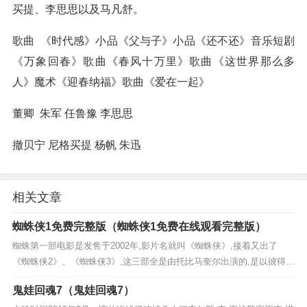
买提、李思思以及马凡舒。
歌曲 《时代感》小品《父与子》小品《还不还》音乐短剧
《万象回春》歌曲《春风十万里》歌曲《这世界那么多
人》魔术《迎春纳福》歌曲《爱在一起》
董卿 朱军 任鲁豫 李思思
撤贝宁 尼格买提 杨帆 朱迅
相关文章
蜘蛛侠1免费完整版（蜘蛛侠1免费在线观看完整版）
蜘蛛第一部电影是发售于2002年,影片名就叫《蜘蛛侠》,接着又出了
《蜘蛛侠2》、《蜘蛛侠3》,这三部全是由托比马奎尔出演的,是以彼得帕
克与玛丽简沃森中间的感情线上而发展趋势的《蜘蛛侠》是一部于200
鬼娃回魂7（鬼娃回魂7）
2...