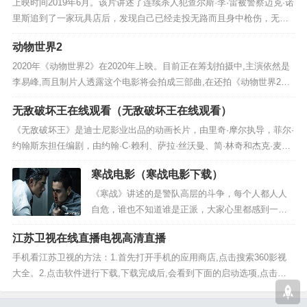
上映时间2019年6月。该片讲述了连续杀人犯查尔斯·李·雷被警察迈克·诺
里斯追到了一家玩具店后，发现自己已经走投无路而且身中枪伤，无奈
之下查尔斯·李·雷念出魔咒将自己的灵魂附到旁边的一个安仔玩具身
动物世界2
上。...
2020年《动物世界2》在2020年上映。目前正在筹划拍摄中,主演依然是
李易峰,而且制片人透露这个电影将会拍成三部曲,在还拍《动物世界2》
由上海儒意影视制作有限公司、上海火龙果影视制作有限公司、北京
无敌破坏王在线观看（无敌破坏王在线观看）
光...
《无敌破坏王》是迪士尼影业出品的动画长片，由里奇·摩尔执导，菲尔·
约翰斯东担任编剧，由约翰·C·赖利、萨拉·丝沃曼、简·林奇和杰克·麦克
布瑞尔等联袂献声。影片于2012年11月2日在美国首映，同年11...
寒战电影（寒战电影下载）
《寒战》讲述的是警队高层的斗争，每个人都人人
自危，谁也不知道谁是正派，大家心里都感到一阵
的‘寒意’，所以会给人一种寒冷的感觉，需要加衣
江苏卫视在线直播电视高清直播
服。”郭富城则道出导演的靠谱解释：“《寒战》一开
始就是一辆警用冲锋...
手机看江苏卫视的方法：1.首先打开手机的应用商店,点击搜索360影视
大全。2.点击软件进行下载,下载完成后,会看到下面的启动选项,点击进
入。3.进入软件后点击上面菜单栏中的频道选项。4.然后在频道页面...