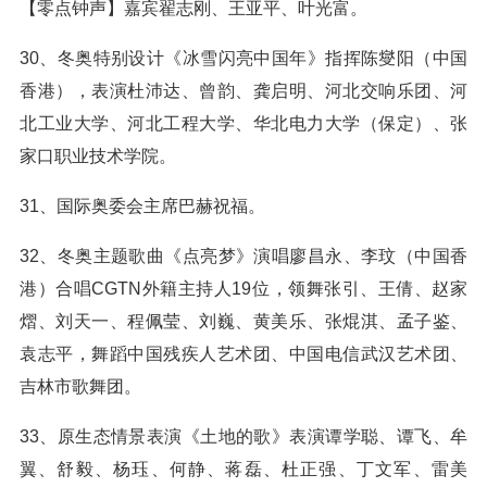
【零点钟声】嘉宾翟志刚、王亚平、叶光富。
30、冬奥特别设计《冰雪闪亮中国年》指挥陈燮阳（中国
香港），表演杜沛达、曾韵、龚启明、河北交响乐团、河
北工业大学、河北工程大学、华北电力大学（保定）、张
家口职业技术学院。
31、国际奥委会主席巴赫祝福。
32、冬奥主题歌曲《点亮梦》演唱廖昌永、李玟（中国香
港）合唱CGTN外籍主持人19位，领舞张引、王倩、赵家
熠、刘天一、程佩莹、刘巍、黄美乐、张焜淇、孟子鉴、
袁志平，舞蹈中国残疾人艺术团、中国电信武汉艺术团、
吉林市歌舞团。
33、原生态情景表演《土地的歌》表演谭学聪、谭飞、牟
翼、舒毅、杨珏、何静、蒋磊、杜正强、丁文军、雷美