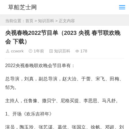
草船芝士网
当前位置：
首页
>
知识百科
> 正文内容
央视春晚2022节目单（2023 央视 春节联欢晚
会 下载）
ccwork
1年前
知识百科
178
2022央视春晚联欢晚会节目单有：
总导演，刘真，副总导演，赵大治、于蕾、宋飞、田梅、
邹为。
主持人，任鲁豫、撒贝宁、尼格买提、李思思、马凡舒。
1、开场《欢乐吉祥年》
演员，陶玉玲、张艺谋、葛优、张国立、徐帆、邓超、刘