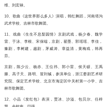
维、刘宏禄。
10、歌曲《这世界那么多人》演唱，韩红舞蹈，河南塔沟
武术学校、吉林市歌舞团。
11、戏曲《生生不息梨园情》京剧武戏，杨少春、魏学
雷、于泳、李根、宋保端，京剧，翟墨、郭瑶瑶、李佳，
豫剧，李树建，越剧，茅威涛、章益清，黄梅戏，韩再
芬。
京剧，陈少云、杨赤、王位祎、郭小雷、侯天硕、王禹
滕、高子天、路明、冒刘铖，参演单位，浙江婺剧艺术研
究院、保定艺术学校、北京市海淀区中关村第一小学、吉
林市歌舞团。
12、小品《发红包》表演，贾冰、沙溢、包贝尔、任梓
慧、余钦南、闫强。