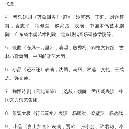
弋萱。
4、音乐短剧《万象回春》演唱，沙宝亮、王莉、刘迦领
舞，袁志平、程佩莹、赵家熠，表演，中国木偶艺术剧
院、广东省木偶艺术剧院、北京现代音乐研修学院等。
5、歌曲《春风十万里》，演唱，殷秀梅、阎维文舞蹈，吉
林市歌舞团、中国邮政艺术团。
6、小品《还不还》表演，沈腾、马丽、常远、艾伦、王成
思、许文赫。
7、舞蹈诗剧《只此青绿》（选段）领舞，孟庆旸表演，中
国东方演艺集团。
8、景观太极《行云流水》表演，杨顺洪、梁壁荧、杨德战
9、小品《喜上加喜》表演，贾玲、张小斐、许君聪、泰