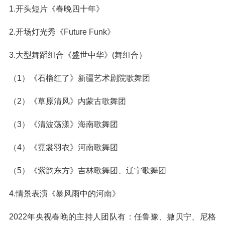
1.开头短片《春晚四十年》
2.开场灯光秀《Future Funk》
3.大型舞蹈组合《盛世中华》(舞组合）
（1）《石榴红了》新疆艺术剧院歌舞团
（2）《草原清风》内蒙古歌舞团
（3）《清波荡漾》海南歌舞团
（4）《霓裳羽衣》河南歌舞团
（5）《紫韵东方》吉林歌舞团、辽宁歌舞团
4.情景表演《暴风雨中的河南》
2022年央视春晚的主持人团队有：任鲁豫、撒贝宁、尼格