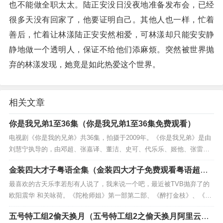
也不能做全职太太。陆正安没日没夜地准备发布会，已经
很多天没有回家了，他要证明自己。其他人也一样，忙着
善后，忙着让林漾陆正安安然相爱，可林漾却只能安安静
静地做一个透明人，保证不给他们添麻烦。突然被世界抛
弃的林漾发现，她竟是如此热爱这个世界。
相关文章
你是我兄弟1至36集（你是我兄弟1至36集免费观看）
电视剧《你是我的兄弟》共36集，拍摄于2009年。《你是我兄弟》是由
刘慧宁执导的，由邓超、张嘉译、董洁、史可、代乐乐、姬他、张雷雨
等人主演的电视剧。邓超扮演的马学军从第一次与董洁扮演的“一枝花”相
金装四大才子粤语全集（金装四大才子免费观看粤语超清
遇就...
2）
最喜欢的古天乐李若彤有人说了，我来说一个吧，最近被TVB抛弃了的
欧阳震华 和关咏荷。《陀枪师姐》第一部第二部、《醉打金枝》、《金
装四大才子》，很经典的荧幕CP。张童，2006年出生，香港著名演员张
五号特工组2偷天换月（五号特工组2之偷天换月阿里云
家...