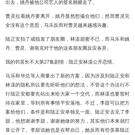
出去，姚丹被他公司艺人的签名贿赂走了。
曹灵拉着姚丹要离开，姚丹显然想撮合他们，然而曹灵完
全没有这个意思，马乐反而对曹灵越来越感兴趣。
陆正安拍了戒指发了朋友圈，林漾甜蜜不已，而马乐和姚
丹、曹灵、谢南克对于他的这条朋友圈反应各异。
我的邻居长不大第27集剧情：陆正安林漾公开恋情。
马乐和华总等人商量出了新的方案，因为涉及到陆正安和
林漾的隐私所以要先听听他们的想法，不管这个办法行不
行陆正安都要先站出来给大家一个交代，而林漾也要暂时
待在家里，等到所有事情平安落地。不过，李甜可以把方
案给他们，条件是和陆正安单独见一面。陆正安去见了李
甜，他想谢谢李甜，谢谢她做的努力，其实他们本来就打
算公开了。李甜说她也是在帮自己，她反而有些羡慕陆正