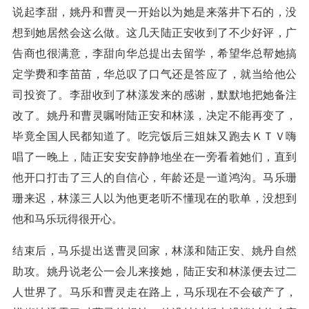
说起李甜，姚丹和曹灵一开始以为她是来落井下石的，没
想到她居然会这么做。这几天陆正安收到了不少好评，广
告商也很满意，李甜向华总提出去留学，希望华总帮她搞
定学费和李苗苗，华总叹了口气还是答应了，就当给他公
司投资了。李甜收到了林漾发来的感谢，默默地把她备注
改了。姚丹和曹灵嘱咐陆正安和林漾，决定不能再变了，
毕竟全国人民都知道了。吃完饭后三姐妹又跑去ＫＴＶ嗨
唱了一晚上，陆正安安安静静地坐在一旁看着她们，直到
他开口打击了三人的自信心，年龄还是一道鸿沟。马乐珊
珊来迟，林漾三人以为他更老听不懂现在的歌单，没想到
他和马乐玩得很开心。
结束后，马乐提出送曹灵回家，林漾和陆正安、姚丹自然
助攻。姚丹说老公一会儿来接她，陆正安和林漾便去过二
人世界了。马乐和曹灵走在路上，马乐现在不会破产了，