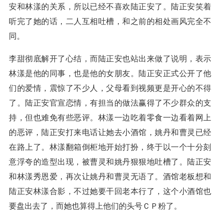
安和林漾的关系，所以已经不喜欢陆正安了。陆正安笑着
听完了她的话，二人互相吐槽，和之前的相处画风完全不
同。
李甜彻底解开了心结，而陆正安也站出来做了说明，表示
林漾是他的同事，也是他的女朋友。陆正安正式公开了他
们的爱情，震惊了不少人，父母看到视频更是开心的不得
了。陆正安官宣恋情，有担当的做法赢得了不少群众的支
持，但也难免有些恶评。林漾一边吃着零食一边看着网上
的恶评，陆正安打来电话让她去小酒馆，姚丹和曹灵已经
在路上了。林漾翻箱倒柜地开始打扮，终于以一个十分刻
意浮夸的造型出现，被曹灵和姚丹狠狠地吐槽了。陆正安
和林漾秀恩爱，再次让姚丹和曹灵无语了。酒馆老板想和
陆正安林漾合影，不过她要干回老本行了，这个小酒馆也
要盘出去了，而她也算得上他们的头号ＣＰ粉了。