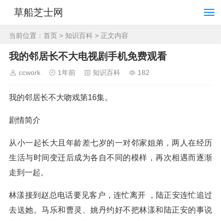
草船芝士网
当前位置：
首页
>
知识百科
> 正文内容
我的邻居长不大电视剧手机免费观看
ccwork
1年前
知识百科
182
我的邻居长不大吻戏第16集。
剧情简介
从小一起长大且年龄差七岁的一对邻家姐弟，两人在经历
生活与时间变迁后成为各自不同的模样，再次相遇而逐渐
走到一起。
林漾接到赵总电话要见客户，连忙离开 ，陆正安连忙追过
去送她。马乐和曹灵、姚丹约好不把林漾和陆正安的事说