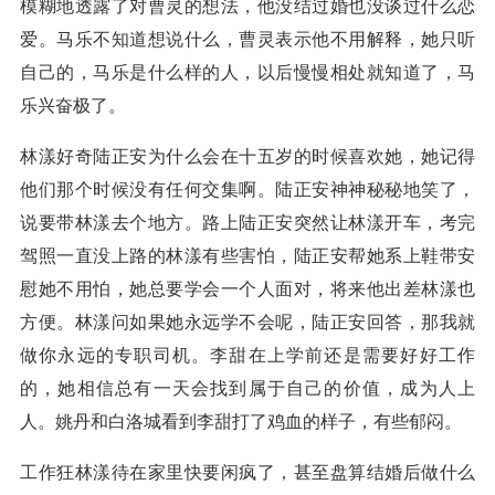
模糊地透露了对曹灵的想法，他没结过婚也没谈过什么恋
爱。马乐不知道想说什么，曹灵表示他不用解释，她只听
自己的，马乐是什么样的人，以后慢慢相处就知道了，马
乐兴奋极了。
林漾好奇陆正安为什么会在十五岁的时候喜欢她，她记得
他们那个时候没有任何交集啊。陆正安神神秘秘地笑了，
说要带林漾去个地方。路上陆正安突然让林漾开车，考完
驾照一直没上路的林漾有些害怕，陆正安帮她系上鞋带安
慰她不用怕，她总要学会一个人面对，将来他出差林漾也
方便。林漾问如果她永远学不会呢，陆正安回答，那我就
做你永远的专职司机。李甜在上学前还是需要好好工作
的，她相信总有一天会找到属于自己的价值，成为人上
人。姚丹和白洛城看到李甜打了鸡血的样子，有些郁闷。
工作狂林漾待在家里快要闲疯了，甚至盘算结婚后做什么