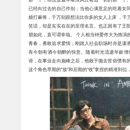
已经向过去的自己作别；当他心满意足的吃着女
娘打麻将，千万别跟想法比你多的女人上床 ，千
笑话，却是实实在在的至理名言。也正因有了王
朋如此，直可谓幸哉。 个人相当钟爱佟大为饰演
青春，勇敢追求爱情；刚踏入社会职场时亦是潇
有今朝有酒今朝醉的快意。随着时光流逝年龄增
谛，在事业走向巅峰之后，他敢于抛去世俗惯有
这个角色早期的“放”和后期的“收”拿捏的精准到