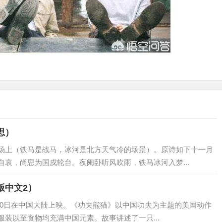
思）
场上（铁马是战马，冰河是北方天气冷的场景）。原诗如下十一月
哀，尚思为国戍轮台。夜阑卧听风吹雨，铁马冰河入梦...
版中文2）
月20日在中国大陆上映。《功夫熊猫》以中国功夫为主题的美国动作
装以至食物均充满中国元素。故事讲述了一只...