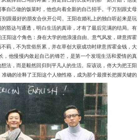
同事自己做的饭菜时，他也向着全新的自己招手。千万别跟丈母
万别跟最好的朋友合伙开公司。王阳在婚礼上的独白听起来是玩
阳的豁达与通透，明白生活的真谛，才有了最后完满的结局。有
的王阳这个角色：身在大学的他浪漫自由、意气风发，肆意挥霍
洒不羁，不为世俗所累，并在草创大获成功时肆意挥霍金钱，大
长，他慢慢内敛起自己的锋芒，是第一个发现生活和爱情的真
的想法，而是毅然回归到平凡人的生活。应该说，佟大为把王阳
位，准确的诠释了王阳这个人物性格，成为那个最擅长把握关键的