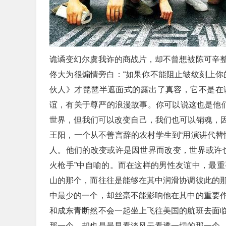
诡谲变幻尔虞我诈的商战片，却不曾想被陈可辛
佟大为很煽情旁白：“如果你不能阻止皱纹刻上你
伙人》才琵琶半遮面式的露出了真容，它不是在
谊，有关于尊严的浪漫故事。你可以说这也是他们
世界，但我们可以改变自己，我们也可以销魂，因
王阳，一个从不善言辞的农村学生到“用演讲代替
人。他们的改变或许是因世界而改变，世界或许
火枪手”中自喻的。而在这样的男性友谊中，最
山的那个，而往往是能够在其中润滑协调彼此的那
中最少的一个，却丝毫不能影响他在其中的重要
和成东青断然不会一起坐上飞往美国的航班去面
那一个，却也是最早看淡风云看透一切的那一个