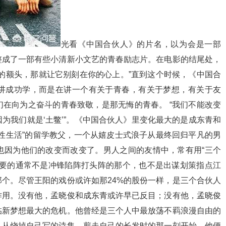
光看《中国合伙人》的片名，以为会是一部
整成了一部有些小清新小文艺的青春励志片。在电影的结尾处，
的额头，那就让它别刻在你的心上。”直到这个时候，《中国合
讲成功学，而是在讲一个有关于青春，有关于梦想，有关于友
在向为之奋斗的青春致敬，是那无悔的青春。 “我们不能改变
为我们就是‘土鳖’”。《中国合伙人》里变化最大的是成东青和
性生活”的留学教父，一个从嬉皮士式浪子从最终回归平凡的男
也因为他们的改变而改变了。男人之间的友情中，常有用“三个
重要的通常不是冲锋陷阵打头阵的那个，也不是出谋划策指点江
个。尽管王阳的戏份或许如那24%的股份一样，是三个合伙人
作用。没有他，孟晓俊和成东青或许早已反目；没有他，孟晓俊
临新梦想最大的危机。他曾经是三个人中最放荡不羁浪漫自由的
。从烧掉自己写的诗集，剪走自己的长发时的那一刻开始，他便