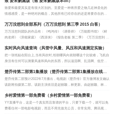
致 爱未删减版（致 爱未删减版本txt）
致爱和最爱其实是有很大区别的。至爱是一种将所爱之物几近神圣化的
情感感受，是一种绝对的概念，其他所有已经存在的还是将要存在的爱
都要处于其次。而最爱只是个相对的概念，没有这种神圣化的意涵，只
万万没想到全部系列（万万没想到 第三季 2015 白客）
是在已经存在的...
万万没想到团队的作品有：《鸣鸿传》《调香师》《万能图书馆》《鲜
肉老师》《异能家庭》《西涯侠》《报告老板 第二季》《万万没想到 第
三季》《大侠黄飞鸿》《名侦探狄仁杰》《学姐知道 第二季》《万万没
实时风向风速查询（风管中风量、风压和风速测定实验）
想到：千...
把一张纸贴在阳台上,当有风吹时,纸朝哪风向就朝哪这个比较难，飞机自
身没有任何可以测量风速和风向的东西，所以湍流啊、乱流啊、低空风
切啊、微爆流啊这些东西对飞机的威胁都非常大，飞机的气象雷达只能
楚乔传第二部第1集播放（楚乔传第二部第1集播放在线观
通过大气中...
看）
楚乔传第二部预计2022年7月播出，电视剧《楚乔传》官方微博发文确认
该剧将拍摄第二部。该剧主演依旧是赵丽颖，林更新。由赵丽颖、林更
新、李沁、窦骁主演的《楚乔传》自播出以来,引发了收视狂潮,直接碾压
乡村爱情第一部免费看（乡村爱情第一部免费看）
同期...
YY直播平台，这是一个真实而且靠谱的平台，只要下载一个，就可以免
费看任何一部电影电视剧，而且不用充值充公员，非常实用。腾讯视