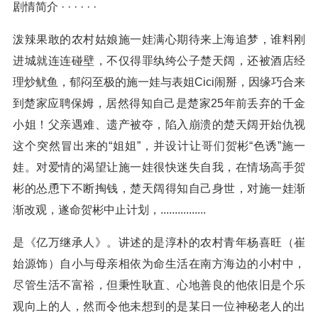
剧情简介 · · · · · ·
泼辣果敢的农村姑娘施一娃满心期待来上海追梦，谁料刚
进城就连连碰壁，不仅得罪纨绔公子楚天阔，还被酒店经
理炒鱿鱼，郁闷至极的施一娃与表姐Cici闹掰，因缘巧合来
到楚家应聘保姆，居然得知自己是楚家25年前丢弃的千金
小姐！父亲遇难、遗产被夺，陷入崩溃的楚天阔开始仇视
这个突然冒出来的“姐姐”，并设计让哥们贺彬“色诱”施一
娃。对爱情的渴望让施一娃很快迷失自我，在情场高手贺
彬的怂恿下不断掏钱，楚天阔得知自己身世，对施一娃渐
渐改观，遂命贺彬中止计划，................
是《亿万继承人》。讲述的是淳朴的农村青年杨喜旺（崔
始源饰）自小与母亲相依为命生活在南方海边的小村中，
尽管生活不富裕，但秉性耿直、心地善良的他依旧是个乐
观向上的人，然而令他未想到的是某日一位神秘老人的出