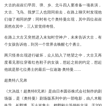
大古的叔叔们早田、弹、乡、北斗四人要准备一项表演，
大古、飞鸟、我梦三人也陪同前去，在路上聊天时发现他
们做了相同的梦：同时有七个奥特曼出现，其中四位叔叔
居然在其中，三人皆觉得奇怪。
在路上大古又突然进入未知时空神户，未来告诉大古，有
个女孩告诉他，到另一个世界去唤醒七个勇士。
两只怪兽出现进行破坏，众人陷入了绝望之中，大古又再
度看见那位穿着红色鞋子的女孩，想起之前的约定，想起
他就是那七位勇士的最后一位迪迦·奥特曼……
超奥特八兄弟
《大决战！超奥特8兄弟》是由日本圆谷株式会社制作的剧
场版，是《奥特曼》剧场版系列中的一部电影，由八木毅
执导，长野博、五十岚隼士、鹤野刚士等领衔主演。于200