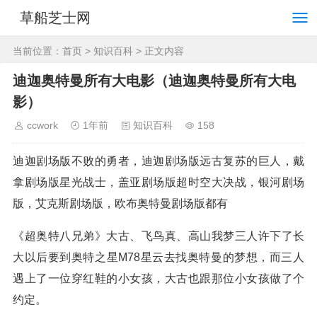
草船芝士网
当前位置：
首页
>
知识百科
> 正文内容
迪迦奥特曼所有大电影（迪迦奥特曼所有大电
影）
ccwork
1年前
知识百科
158
迪迦剧场版不败的勇者，迪迦剧场版远古复苏的巨人，戴
拿剧场版星光战士，盖亚剧场版超时空大决战，银河剧场
版，艾克斯剧场版，欧布奥特曼剧场版都有
《超奥特八兄弟》大古、飞鸟真、高山我梦三人许下了长
大以后要到奥特之星M78星云去找奥特曼的梦想，而三人
遇上了一位穿红鞋的小女孩，大古也跟那位小女孩做了个
约定。