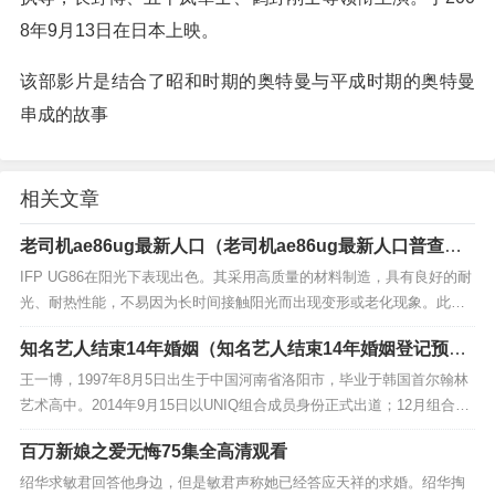
8年9月13日在日本上映。
该部影片是结合了昭和时期的奥特曼与平成时期的奥特曼
串成的故事
相关文章
老司机ae86ug最新人口（老司机ae86ug最新人口普查结
果）
IFP UG86在阳光下表现出色。其采用高质量的材料制造，具有良好的耐
光、耐热性能，不易因为长时间接触阳光而出现变形或老化现象。此
外，其屏幕采用抗反射技术，能有效减少阳光照射下的反射和眩光，使
知名艺人结束14年婚姻（知名艺人结束14年婚姻登记预
用户在户...
约）
王一博，1997年8月5日出生于中国河南省洛阳市，毕业于韩国首尔翰林
艺术高中。2014年9月15日以UNIQ组合成员身份正式出道；12月组合获
得尖叫爱奇艺之夜颁奖礼最具期待组合奖。2015年主演青春励...
百万新娘之爱无悔75集全高清观看
绍华求敏君回答他身边，但是敏君声称她已经答应天祥的求婚。绍华掏