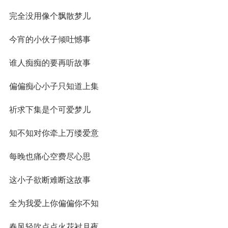
完全没用像个飘散梦儿
今宵的小伙子倾吐憾事
谁人痴痴的要再听故事
偏偏痴心小子只知道上集
祈求下集是个可爱梦儿
知不知对你牵上万缕爱意
每晚也痛心空费尽心思
这小子欲断难断这故事
全为我爱上你偏偏你不知
春风轻吹点点火花衬月夜