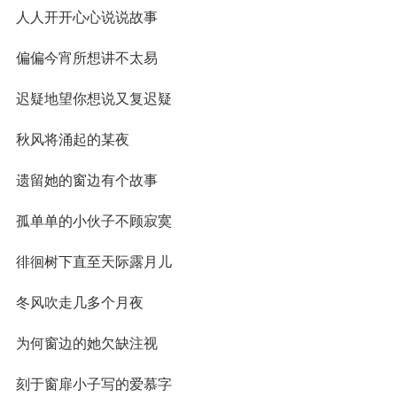
人人开开心心说说故事
偏偏今宵所想讲不太易
迟疑地望你想说又复迟疑
秋风将涌起的某夜
遗留她的窗边有个故事
孤单单的小伙子不顾寂寞
徘徊树下直至天际露月儿
冬风吹走几多个月夜
为何窗边的她欠缺注视
刻于窗扉小子写的爱慕字