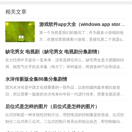
相关文章
游戏软件app大全（windows app store
游戏）
第一个当然是我们的微信了，作为最多小游戏的地
方，在微信里面搜索小游戏，直接玩第二个就是qq
里面也可以搜索小游戏玩，还有快手里面的游戏，
缺宅男女 电视剧（缺宅男女 电视剧分集剧情）
小游戏抖音里面也有今日头条，里面也有等等，很
多赚钱软件里面都有小游...
在大结局中关嘉乐一直单身，没有选择任何人。缺宅男女是大团圆的结
局，闹意气分手的吴卓羲（饰大丁）和钟嘉欣，终因各种巧合和误会，
未能复合。据剧透，吴卓羲最后接受了谢天华妹妹采颐的爱，而钟嘉欣
水浒传新版全集86集分集剧情
撞见两人相拥的...
因为水浒传是中国文化很重要的一部作品，以前拍摄的版本都比较老
旧，所以需要一版新的水浒传来向年轻一代进行传承。而要全面还原
《水浒传》，展现更加真实的故事和情节，需要较长的时间，因此需要
后位式是怎样的图片（后位式是怎样的图片）
拍摄86集。另外，...
位式控制是一种非线性控制方法，理想情况的控制量是矩形波。位式控
制分二位式和三位式。二位式控制只有高位和低位状态，即控制输出只
有100%输出和0方案一：我们古代这种算法叫“铺地锦”简单的说：1，先